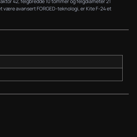
X-faktor 42, felgbredde 10 tommer og felgdiameter 21
et være avansert FORGED-teknologi, er Kite F-24 et