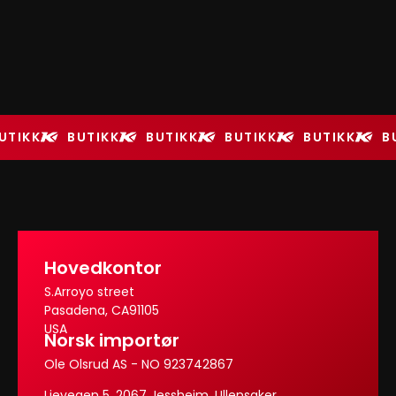
UTIKK
BUTIKK
BUTIKK
BUTIKK
BUTIKK
B
Hovedkontor
S.Arroyo street
Pasadena, CA91105
USA
Norsk importør
Ole Olsrud AS - NO 923742867
Lievegen 5, 2067 Jessheim, Ullensaker