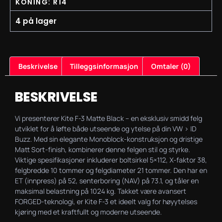
KONING: R14
4 på lager
Beskrivelse
Tilleggsinformasjon
Omtaler (0)
BESKRIVELSE
Vi presenterer Kite F-3 Matte Black – en eksklusiv smidd felg
utviklet for å løfte både utseende og ytelse på din VW > ID
Buzz. Med sin elegante Monoblock-konstruksjon og dristige
Matt Sort-finish, kombinerer denne felgen stil og styrke.
Viktige spesifikasjoner inkluderer boltsirkel 5×112, X-faktor 38,
felgbredde 10 tommer og felgdiameter 21 tommer. Den har en
ET (innpress) på 52, senterboring (NAV) på 73.1, og tåler en
maksimal belastning på 1024 kg. Takket være avansert
FORGED-teknologi, er Kite F-3 et ideelt valg for høyytelses
kjøring med et kraftfullt og moderne utseende.