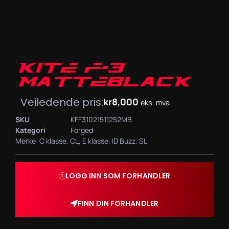
KITE F-3
MATTEBLACK
Veiledende pris:
kr
8,000
eks. mva.
SKU
KFF31021511252MB
Kategori
Forged
Merke:
C klasse
,
CL
,
E klasse
,
ID Buzz
,
SL
LOGG INN SOM FORHANDLER
FINN DIN FORHANDLER