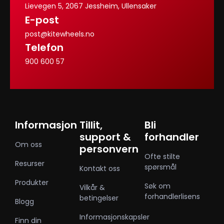
Lievegen 5, 2067 Jessheim, Ullensaker
E-post
post@kitewheels.no
Telefon
900 600 57
Informasjon
Tillit,
Bli
support &
forhandler
Om oss
personvern
Ofte stilte
Resurser
spørsmål
Kontakt oss
Produkter
Søk om
Vilkår &
forhandlerlisens
betingelser
Blogg
Informasjonskapsler
Finn din