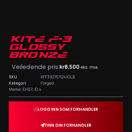
KITE F-3
GLOSSY
BRONZE
Veiledende pris:
kr
8,500
eks. mva.
SKU
KFF3921511241GLB
Kategori
Forged
Merke:
EHS7
,
ID 4
LOGG INN SOM FORHANDLER
FINN DIN FORHANDLER