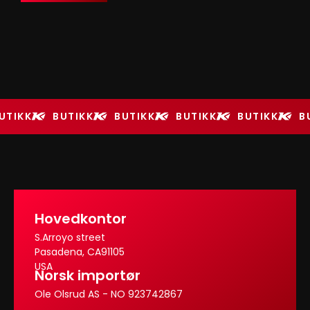
UTIKK
BUTIKK
BUTIKK
BUTIKK
BUTIKK
B
Hovedkontor
S.Arroyo street
Pasadena, CA91105
USA
Norsk importør
Ole Olsrud AS - NO 923742867