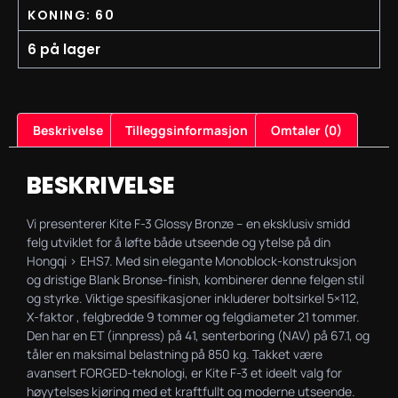
KONING: 60
6 på lager
Beskrivelse
Tilleggsinformasjon
Omtaler (0)
BESKRIVELSE
Vi presenterer Kite F-3 Glossy Bronze – en eksklusiv smidd
felg utviklet for å løfte både utseende og ytelse på din
Hongqi > EHS7. Med sin elegante Monoblock-konstruksjon
og dristige Blank Bronse-finish, kombinerer denne felgen stil
og styrke. Viktige spesifikasjoner inkluderer boltsirkel 5×112,
X-faktor , felgbredde 9 tommer og felgdiameter 21 tommer.
Den har en ET (innpress) på 41, senterboring (NAV) på 67.1, og
tåler en maksimal belastning på 850 kg. Takket være
avansert FORGED-teknologi, er Kite F-3 et ideelt valg for
høyytelses kjøring med et kraftfullt og moderne utseende.