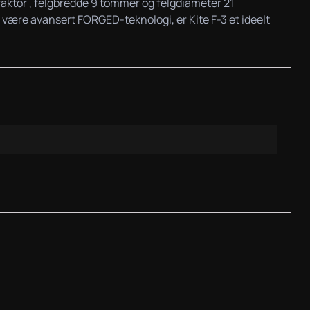
X-faktor , felgbredde 9 tommer og felgdiameter 21
 være avansert FORGED-teknologi, er Kite F-3 et ideelt