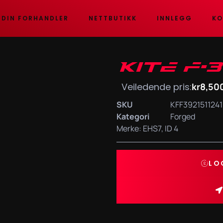
 DIN FORHANDLER
NETTBUTIKK
INNLEGG
KO
KITE F-
Veiledende pris:
kr
8,50
SKU
KFF392151124
Kategori
Forged
Merke:
EHS7
,
ID 4
LO