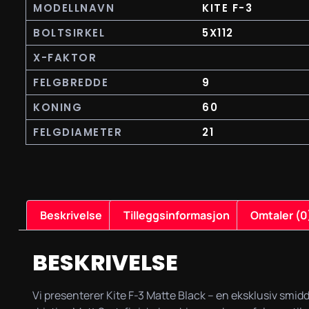
MODELLNAVN
KITE F-3
BOLTSIRKEL
5X112
X-FAKTOR
FELGBREDDE
9
KONING
60
FELGDIAMETER
21
Beskrivelse
Tilleggsinformasjon
Omtaler (0
BESKRIVELSE
Vi presenterer Kite F-3 Matte Black – en eksklusiv smid