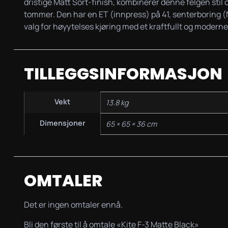
dristige Matt Sort-finish, kombinerer denne felgen stil o
tommer. Den har en ET (innpress) på 41, senterboring (N
valg for høyytelses kjøring med et kraftfullt og modern
TILLEGGSINFORMASJON
Vekt
13.8 kg
Dimensjoner
65 × 65 × 36 cm
OMTALER
Det er ingen omtaler ennå.
Bli den første til å omtale «Kite F-3 Matte Black»