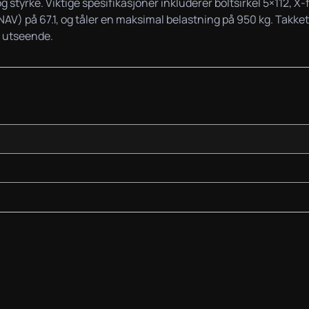
g styrke. Viktige spesifikasjoner inkluderer boltsirkel 5×112, 
AV) på 67.1, og tåler en maksimal belastning på 950 kg. Takket
e utseende.