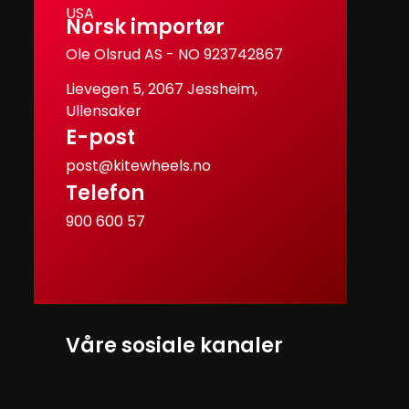
USA
Norsk importør
Ole Olsrud AS - NO 923742867
Lievegen 5, 2067 Jessheim,
Ullensaker
E-post
post@kitewheels.no
Telefon
900 600 57
Våre sosiale kanaler