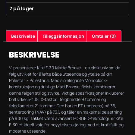
2 på lager
Beskrivelse
Tilleggsinformasjon
Omtaler (0)
BESKRIVELSE
Vi presenterer Kite F-30 Matte Bronze – en eksklusiv smidd
felg utviklet for å løfte både utseende og ytelse på din
Polestar > Polestar 3. Med sin elegante Monoblock-
konstruksjon og dristige Matt Bronse-finish, kombinerer
denne felgen stil og styrke. Viktige spesifikasjoner inkluderer
boltsirkel 5×108, X-faktor , felgbredde 9 tommer og
felgdiameter 21 tommer. Den har en ET (innpress) på 35,
senterboring (NAV) på 73.1, og tåler en maksimal belastning
på 900 kg. Takket være avansert FORGED-teknologi, er Kite
F-30 et ideelt valg for høyytelses kjøring med et kraftfullt og
moderne utseende.