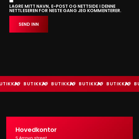
LAGRE MITT NAVN, E-POST OG NETTSIDE I DENNE
NETTLESEREN FOR NESTE GANG JEG KOMMENTERER.
UTIKK
BUTIKK
BUTIKK
BUTIKK
BUTIKK
B
Hovedkontor
S.Arroyo street