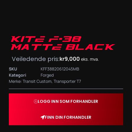
KITE F-38
MATTE BLACK
Veiledende pris:
kr
9,000
eks. mva.
SKU
KFF38820612045MB
Kategori
Forged
Merke:
Transit Custom
,
Transporter T7
LOGG INN SOM FORHANDLER
FINN DIN FORHANDLER