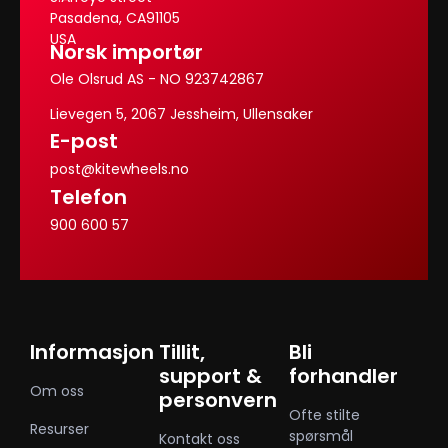
Pasadena, CA91105
USA
Norsk importør
Ole Olsrud AS - NO 923742867
Lievegen 5, 2067 Jessheim, Ullensaker
E-post
post@kitewheels.no
Telefon
900 600 57
Informasjon
Tillit,
Bli
support &
forhandler
Om oss
personvern
Ofte stilte
Resurser
spørsmål
Kontakt oss