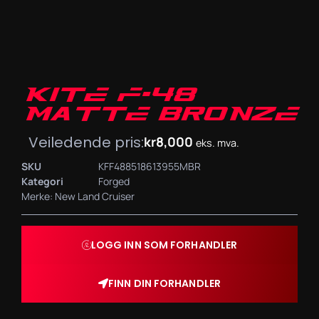
KITE F-48
MATTE BRONZE
Veiledende pris:
kr
8,000
eks. mva.
SKU
KFF488518613955MBR
Kategori
Forged
Merke:
New Land Cruiser
LOGG INN SOM FORHANDLER
FINN DIN FORHANDLER