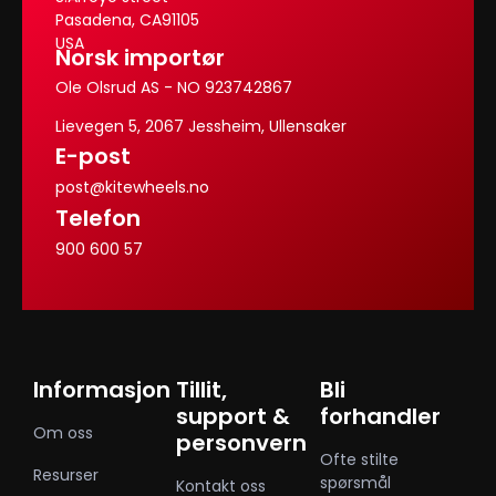
Pasadena, CA91105
USA
Norsk importør
Ole Olsrud AS - NO 923742867
Lievegen 5, 2067 Jessheim, Ullensaker
E-post
post@kitewheels.no
Telefon
900 600 57
Informasjon
Tillit,
Bli
support &
forhandler
Om oss
personvern
Ofte stilte
Resurser
spørsmål
Kontakt oss