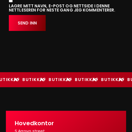
LAGRE MITT NAVN, E-POST OG NETTSIDE I DENNE
NETTLESEREN FOR NESTE GANG JEG KOMMENTERER.
UTIKK
BUTIKK
BUTIKK
BUTIKK
BUTIKK
B
Hovedkontor
S.Arroyo street