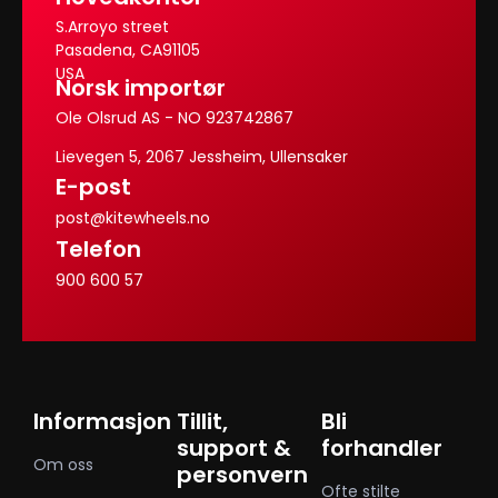
S.Arroyo street
Pasadena, CA91105
USA
Norsk importør
Ole Olsrud AS - NO 923742867
Lievegen 5, 2067 Jessheim, Ullensaker
E-post
post@kitewheels.no
Telefon
900 600 57
Informasjon
Tillit,
Bli
support &
forhandler
Om oss
personvern
Ofte stilte