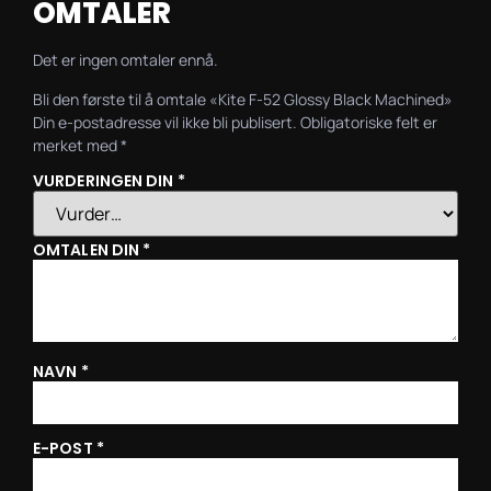
OMTALER
Det er ingen omtaler ennå.
Bli den første til å omtale «Kite F-52 Glossy Black Machined»
Din e-postadresse vil ikke bli publisert.
Obligatoriske felt er
merket med
*
VURDERINGEN DIN
*
OMTALEN DIN
*
NAVN
*
E-POST
*