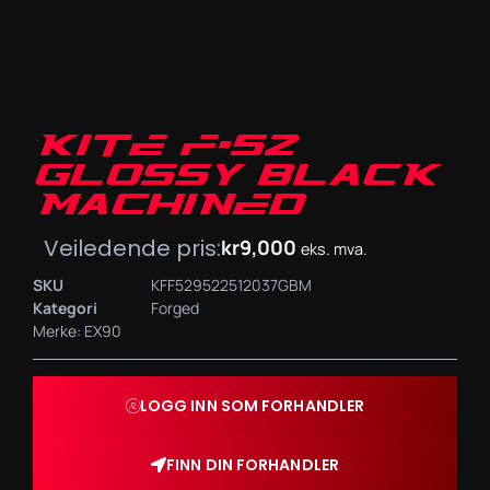
KITE F-52
GLOSSY BLACK
MACHINED
Veiledende pris:
kr
9,000
eks. mva.
SKU
KFF529522512037GBM
Kategori
Forged
Merke:
EX90
LOGG INN SOM FORHANDLER
FINN DIN FORHANDLER