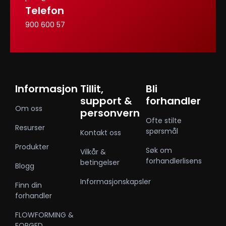
Telefon
900 600 57
Informasjon
Tillit,
Bli
support &
forhandler
Om oss
personvern
Ofte stilte
Resurser
spørsmål
Kontakt oss
Produkter
Søk om
Vilkår &
forhandlerlisens
betingelser
Blogg
Informasjonskapsler
Finn din
forhandler
FLOWFORMING &
FORGED