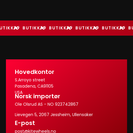
UTIKK
BUTIKK
BUTIKK
BUTIKK
BUTIKK
B
Hovedkontor
S.Arroyo street
Pasadena, CA91105
USA
Norsk importør
Ole Olsrud AS - NO 923742867
Lievegen 5, 2067 Jessheim, Ullensaker
E-post
post@kitewheels.no