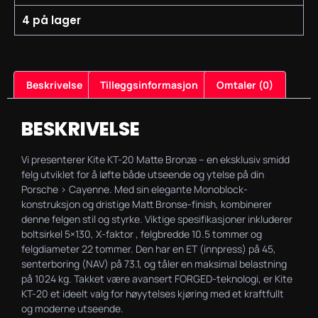
4 på lager
Beskrivelse
Tilleggsinformasjon
Omtaler (0)
BESKRIVELSE
Vi presenterer Kite KT-20 Matte Bronze – en eksklusiv smidd
felg utviklet for å løfte både utseende og ytelse på din
Porsche > Cayenne. Med sin elegante Monoblock-
konstruksjon og dristige Matt Bronse-finish, kombinerer
denne felgen stil og styrke. Viktige spesifikasjoner inkluderer
boltsirkel 5×130, X-faktor , felgbredde 10.5 tommer og
felgdiameter 22 tommer. Den har en ET (innpress) på 45,
senterboring (NAV) på 73.1, og tåler en maksimal belastning
på 1024 kg. Takket være avansert FORGED-teknologi, er Kite
KT-20 et ideelt valg for høyytelses kjøring med et kraftfullt
og moderne utseende.