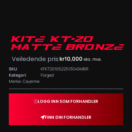
KITE KT-20
MATTE BRONZE
Veiledende pris:
kr
10,000
eks. mva.
SKU
KFKT2010522513045MBR
Kategori
Forged
Merke:
Cayenne
LOGG INN SOM FORHANDLER
FINN DIN FORHANDLER