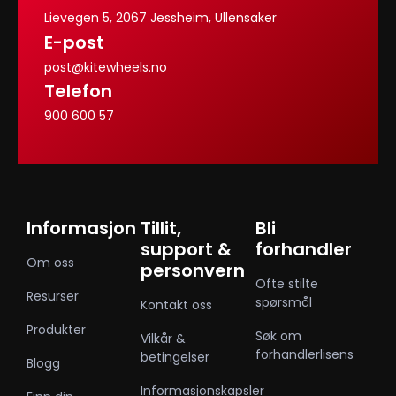
Lievegen 5, 2067 Jessheim, Ullensaker
E-post
post@kitewheels.no
Telefon
900 600 57
Informasjon
Tillit,
Bli
support &
forhandler
Om oss
personvern
Ofte stilte
Resurser
spørsmål
Kontakt oss
Produkter
Søk om
Vilkår &
forhandlerlisens
betingelser
Blogg
Informasjonskapsler