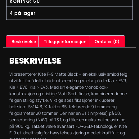
KONING: 60
4 på lager
Beskrivelse
Tilleggsinformasjon
Omtaler (0)
BESKRIVELSE
Vi presenterer Kite F-9 Matte Black – en eksklusiv smidd felg
utviklet for å løfte både utseende og ytelse på din Kia > EV9,
Kia > EV6, Kia > EV3. Med sin elegante Monoblock-
konstruksjon og dristige Matt Sort-finish, kombinerer denne
felgen stil og styrke. Viktige spesifikasjoner inkluderer
boltsirkel 5×114,3, X-faktor 35, felgbredde 9 tommer og
felgdiameter 20 tommer. Den har en ET (innpress) på 50,
senterboring (NAV) på 73.1, og tåler en maksimal belastning
på 900 kg. Takket være avansert FORGED-teknologi, er Kite
F-9 et ideelt valg for høyytelses kjøring med et kraftfullt og