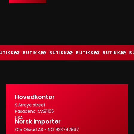
UTIKK
BUTIKK
BUTIKK
BUTIKK
BUTIKK
B
Hovedkontor
S.Arroyo street
Pasadena, CA91105
USA
Norsk importør
Ole Olsrud AS - NO 923742867