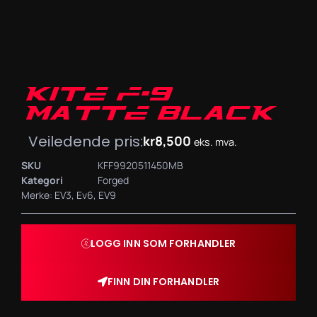
KITE F-9
MATTE BLACK
Veiledende pris:
kr
8,500
eks. mva.
SKU
KFF9920511450MB
Kategori
Forged
Merke:
EV3
,
Ev6
,
EV9
LOGG INN SOM FORHANDLER
FINN DIN FORHANDLER