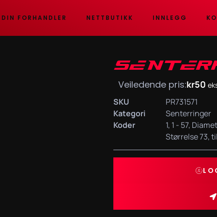
 DIN FORHANDLER
NETTBUTIKK
INNLEGG
KO
SENTER
Veiledende pris:
kr
50
ek
SKU
PR731571
Kategori
Senterringer
Koder
1
,
1 - 57
,
Diamet
Størrelse 73
,
t
LO