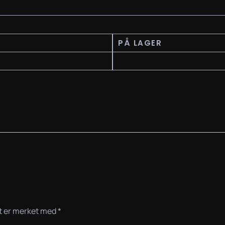
PÅ LAGER
NULL
lt er merket med
*