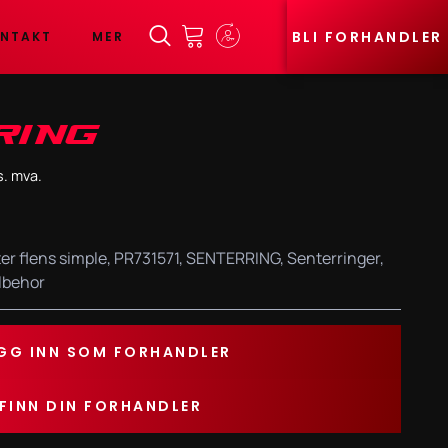
BLI FORHANDLER
NTAKT
MER
RING
s. mva.
er flens simple
,
PR731571
,
SENTERRING
,
Senterringer
,
ilbehor
GG INN SOM FORHANDLER
FINN DIN FORHANDLER