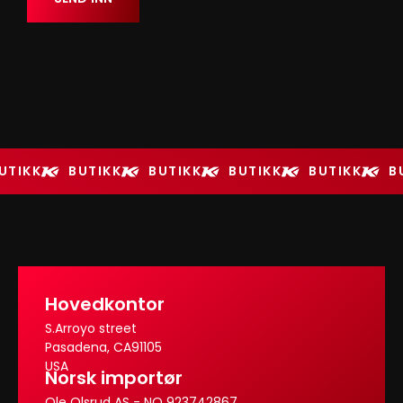
UTIKK
BUTIKK
BUTIKK
BUTIKK
BUTIKK
B
Hovedkontor
S.Arroyo street
Pasadena, CA91105
USA
Norsk importør
Ole Olsrud AS - NO 923742867