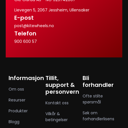
Lievegen 5, 2067 Jessheim, Ullensaker
E-post
post@kitewheels.no
Telefon
900 600 57
Informasjon
Tillit,
Bli
support &
forhandler
Om oss
personvern
Ofte stilte
Resurser
spørsmål
Kontakt oss
Produkter
Søk om
Vilkår &
forhandlerlisens
betingelser
Blogg