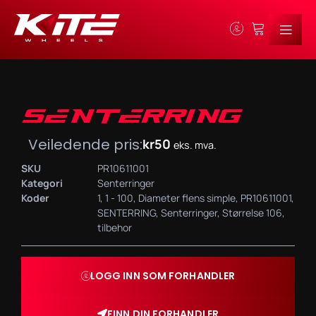
SENTERRING
Veiledende pris:
kr
50
eks. mva.
SKU
PR10611001
Kategori
Senterringer
Koder
1
,
1 - 100
,
Diameter flens simple
,
PR10611001
,
SENTERRING
,
Senterringer
,
Størrelse 106
,
tilbehor
LOGG INN SOM FORHANDLER
FINN DIN FORHANDLER