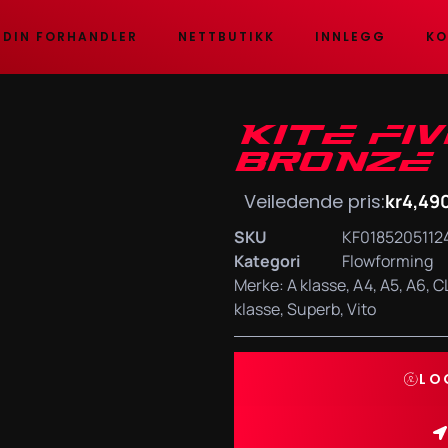
 DIN FORHANDLER
NETTBUTIKK
INNLEGG
KO
KITE FI
BRONZE
Veiledende pris:
kr
4,49
SKU
KF0185205112
Kategori
Flowforming
Merke:
A klasse
,
A4
,
A5
,
A6
,
C
klasse
,
Superb
,
Vito
LO