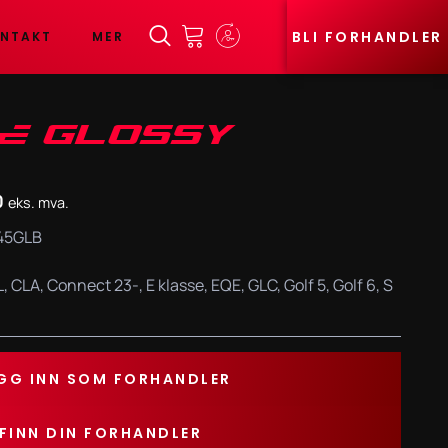
BLI FORHANDLER
NTAKT
MER
VE GLOSSY
0
eks. mva.
45GLB
L
,
CLA
,
Connect 23-
,
E klasse
,
EQE
,
GLC
,
Golf 5
,
Golf 6
,
S
GG INN SOM FORHANDLER
FINN DIN FORHANDLER