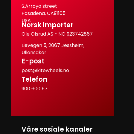
S.Arroyo street
Pasadena, CA91105
USA
Norsk importør
Ole Olsrud AS - NO 923742867
Lievegen 5, 2067 Jessheim,
Ullensaker
E-post
post@kitewheels.no
Telefon
900 600 57
Våre sosiale kanaler