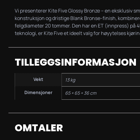
Vi presenterer Kite Five Glossy Bronze – en eksklusiv s
konstruksjon og dristige Blank Bronse-finish, kombinerer
felgdiameter 20 tommer. Den har en ET (innpress) på 4
teknologi, er Kite Five et ideelt valg for høyytelses kjø
TILLEGGSINFORMASJON
Vekt
13 kg
Dimensjoner
65 × 65 × 36 cm
OMTALER